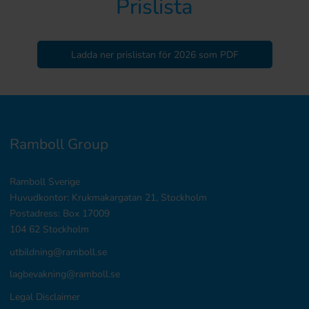
Prislista
Ladda ner prislistan för 2026 som PDF
Ramboll Group
Ramboll Sverige
Huvudkontor: Krukmakargatan 21, Stockholm
Postadress: Box 17009
104 62 Stockholm
utbildning@ramboll.se
lagbevakning@ramboll.se
Legal Disclaimer