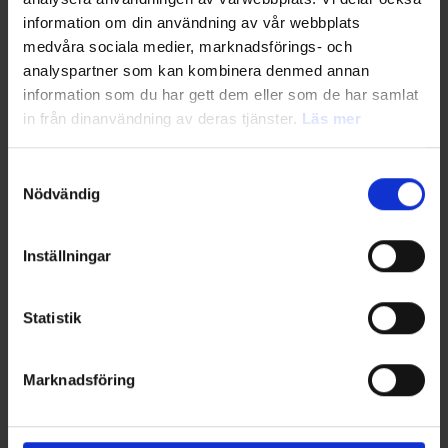
information om din användning av vår webbplats
10 900 SEK/år (exkl. moms)
medvåra sociala medier, marknadsförings- och
Vid uppstart av tjänsten tillkommer en uppstartsavgift på 500 kr.
analyspartner som kan kombinera denmed annan
information som du har gett dem eller som de har samlat
in från dinanvändning av deras tjänster.
Läs mer
Samtyckesval
Nödvändig
Inställningar
Statistik
Marknadsföring
Bevakning på fyra av: