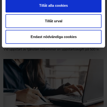
Miljö
Tillåt alla cookies
Arbetsmiljö
Hållbarhetsrapportering
Tillåt urval
Livsmedel
Säkerhet
Endast nödvändiga cookies
13 900 SEK/år (exkl. moms)
Vid uppstart av tjänsten tillkommer en uppstartsavgift på 500 kr.