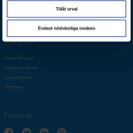
Danmark
Tillåt urval
Norge
Sverige
Endast nödvändiga cookies
Vi erbjuder
Lagbevakningen
Digitala produkter
Konsulttjänster
Utbildning
Follow us