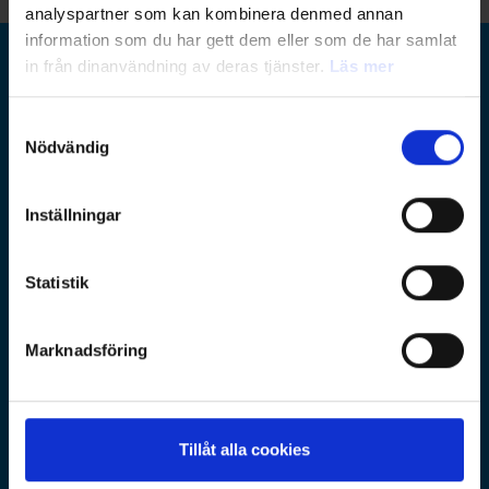
analyspartner som kan kombinera denmed annan
information som du har gett dem eller som de har samlat
in från dinanvändning av deras tjänster.
Läs mer
Ramboll Group
Samtyckesval
Nödvändig
Ramboll Sverige
Huvudkontor: Krukmakargatan 21, Stockholm
Postadress: Box 17009
Inställningar
104 62 Stockholm
utbildning@ramboll.se
Statistik
lagbevakning@ramboll.se
Legal Disclaimer
Marknadsföring
D&E Nordics
Tillåt alla cookies
Finland