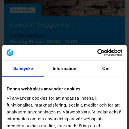
06.03.2023
Samtycke
Information
Om
Webbinarium Cirkulärt Byggande
2023-03-06 I Cirkulärt byggande är en förutsättning för att minska
koldioxidutsläpp och materialanvändning i fastighetsbranschen. Är
Denna webbplats använder cookies
du i den cirkulära processen, planeringen eller på väg in – välkomna
Vi använder cookies för att anpassa innehåll,
på vårt webbinarium om cirkulärt byggande!
funktionalitet, marknadsföring, sociala medier och för att
analysera användningen av vårwebbplats. Vi delar också
information om din användning av vår webbplats
medvåra sociala medier, marknadsförings- och