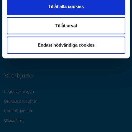
Tillåt alla cookies
D&E Nordics
Tillåt urval
Finland
Danmark
Endast nödvändiga cookies
Norge
Sverige
Vi erbjuder
Lagbevakningen
Digitala produkter
Konsulttjänster
Utbildning