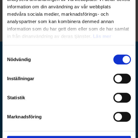
information om din användning av vår webbplats
medvåra sociala medier, marknadsförings- och
analyspartner som kan kombinera denmed annan
information som du har gett dem eller som de har samlat
in från dinanvändning av deras tjänster.
Läs mer
Samtyckesval
Nödvändig
Ramboll Group
Inställningar
Ramboll Sverige
Huvudkontor: Krukmakargatan 21, Stockholm
Postadress: Box 17009
Statistik
104 62 Stockholm
utbildning@ramboll.se
Marknadsföring
lagbevakning@ramboll.se
Legal Disclaimer