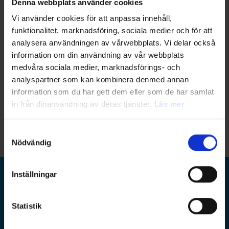
Webbinarieledare
Denna webbplats använder cookies
Vi använder cookies för att anpassa innehåll,
funktionalitet, marknadsföring, sociala medier och för att
analysera användningen av vårwebbplats. Vi delar också
information om din användning av vår webbplats
Niclas Holm
medvåra sociala medier, marknadsförings- och
Seniorkonsult, ansvarig för
analyspartner som kan kombinera denmed annan
Lagbevakning
information som du har gett dem eller som de har samlat
niclas.holm@ramboll.se
in från dinanvändning av deras tjänster.
Läs mer
0709-11 99 74
Samtyckesval
Nödvändig
Inställningar
Ramboll Group
Statistik
Ramboll Sverige