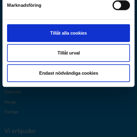
Huvudkontor: Krukmakargatan 21, Stockholm
Marknadsföring
Postadress: Box 17009
104 62 Stockholm
utbildning@ramboll.se
Tillåt alla cookies
lagbevakning@ramboll.se
Legal Disclaimer
Tillåt urval
D&E Nordics
Endast nödvändiga cookies
Finland
Danmark
Norge
Sverige
Vi erbjuder