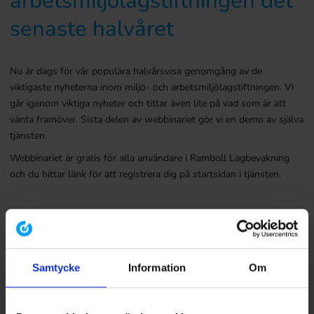
arbetsmiljölagstiftningen det
senaste halvåret
Nu är dags för vår populära halvårsvisa genomgång av de
viktigaste nyheterna inom miljö- och arbetsmiljölagstiftningen. Vi
går igenom viktiga nyheter och tittar även lite på vad som är att
vänta framöver. Sista delen av webbinariet gör vi en demo av själva
tjänsten.
Webbinariet är gratis för alla användare i Ramboll Lagbevakning
och du hittar länk för att registrera dig på startsidan i tjänsten.
Logga in i Lagbevakningen
Samtycke
Information
Om