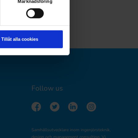
Marknadsföring
Tillåt alla cookies
Follow us
Samhällsutvecklare inom ingenjörsteknik,
design och management consulting. Vi