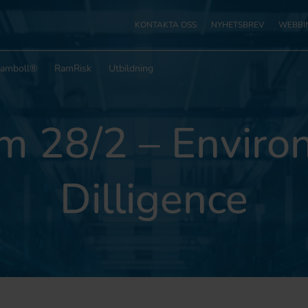
KONTAKTA OSS
NYHETSBREV
WEBBI
Ramboll®
RamRisk
Utbildning
m 28/2 – Enviro
Dilligence