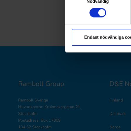
Nödvändig
Endast nödvändiga co
Ramboll Group
D&E No
Ramboll Sverige
Finland
Huvudkontor: Krukmakargatan 21,
Stockholm
Danmark
Postadress: Box 17009
104 62 Stockholm
Norge