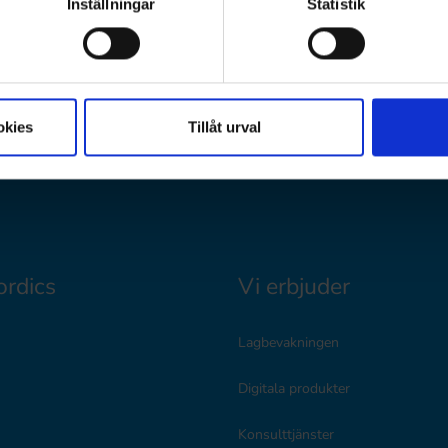
Inställningar
Statistik
okies
Tillåt urval
rdics
Vi erbjuder
Lagbevakningen
Digitala produkter
Konsulttjänster