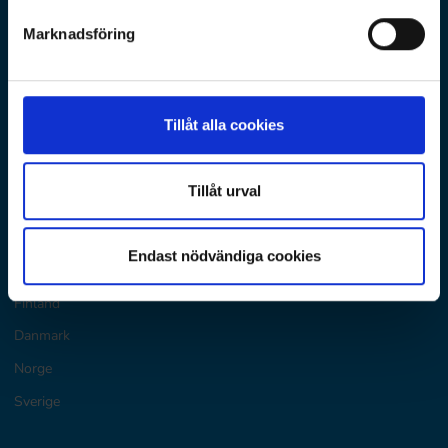
Ramboll Sverige
Marknadsföring
Huvudkontor: Krukmakargatan 21, Stockholm
Postadress: Box 17009
104 62 Stockholm
utbildning@ramboll.se
Tillåt alla cookies
lagbevakning@ramboll.se
Legal Disclaimer
Tillåt urval
D&E Nordics
Endast nödvändiga cookies
Finland
Danmark
Norge
Sverige