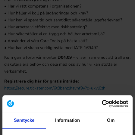
• Har vi rätt kompetens i organisationen?
• Hur håller vi koll på lagändringar och krav?
• Hur kan vi spara tid och samtidigt säkerställa lagefterlevnad?
• Hur arbetar vi effektivt med riskhantering?
• Hur säkerställer vi en trygg och hållbar arbetsmiljö?
• Använder vi våra Core Tools på bästa sätt?
• Hur kan vi skapa verklig nytta med IATF 16949?
Kom gärna förbi vår monter
D04:09
– vi ser fram emot att träffa er,
diskutera era behov och dela med oss av hur vi kan stötta er
verksamhet.
Registrera dig här för gratis inträde:
https://secure.tickster.com/6t8bahzlhavnf9y?c=ukvl0zh
Samtycke
Information
Om