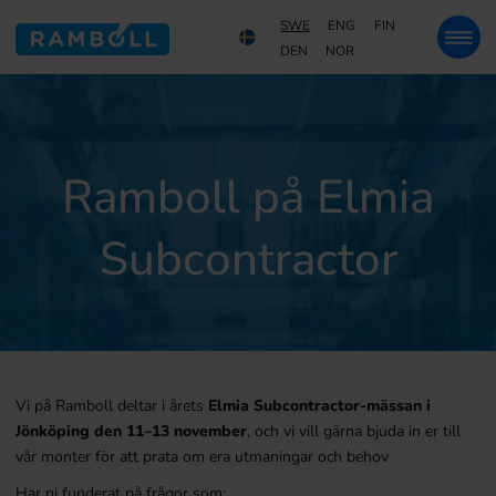
SWE
ENG
FIN
DEN
NOR
Ramboll på Elmia
Subcontractor
Vi på Ramboll deltar i årets
Elmia Subcontractor-mässan i
Jönköping den 11–13 november
, och vi vill gärna bjuda in er till
vår monter för att prata om era utmaningar och behov
Har ni funderat på frågor som: