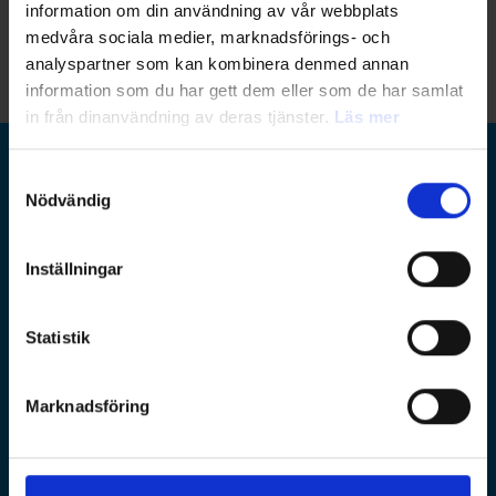
information om din användning av vår webbplats
medvåra sociala medier, marknadsförings- och
analyspartner som kan kombinera denmed annan
information som du har gett dem eller som de har samlat
in från dinanvändning av deras tjänster.
Läs mer
Samtyckesval
Ramboll Group
Nödvändig
Ramboll Sverige
Inställningar
Huvudkontor: Krukmakargatan 21, Stockholm
Postadress: Box 17009
104 62 Stockholm
Statistik
utbildning@ramboll.se
Marknadsföring
lagbevakning@ramboll.se
Legal Disclaimer