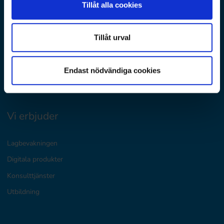
Tillåt alla cookies
D&E Nordics
Finland
Tillåt urval
Danmark
Norge
Endast nödvändiga cookies
Sverige
Vi erbjuder
Lagbevakningen
Digitala produkter
Konsulttjänster
Utbildning