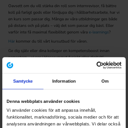
Oavsett om du vill stärka din roll som internrevisor, få bättre
koll på farligt gods eller fördjupa dig i hållbarhetsarbete, har vi
en kurs som passar dig. Många av våra utbildningar ges både
på distans och på plats – välj det som passar dig bäst. Eller
varför inte få maximal flexibilitet genom våra
e-learnings
?
Här
kommer du till vårt kursutbud för våren.
Ge dig själv eller dina kollegor en kompetensboost innan
semestern – vi ses i klassrummet fysiskt eller digitalt!
Samtycke
Information
Om
Denna webbplats använder cookies
Vi använder cookies för att anpassa innehåll,
funktionalitet, marknadsföring, sociala medier och för att
analysera användningen av vårwebbplats. Vi delar också