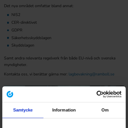
Det nya området omfattar bland annat:
NIS2
CER-direktivet
GDPR
Säkerhetsskyddslagen
Skyddslagen
Samt andra relevanta regelverk från både EU-nivå och svenska
myndigheter.
Kontakta oss, vi berättar gärna mer:
lagbevakning@ramboll.se
Samtycke
Information
Om