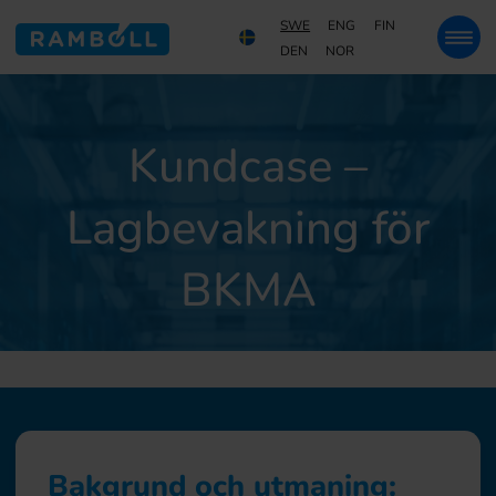
SWE
ENG
FIN
DEN
NOR
Kundcase –
Lagbevakning för
BKMA
Bakgrund och utmaning: