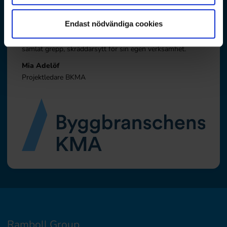
Skulle ni rekommendera Lagbevakningen till andra?
Varför?
Endast nödvändiga cookies
Ja absolut, just för att kunna ha sin lagbevakning i ett
samlat grepp, skräddarsytt för sin egen verksamhet.
Mia Adelöf
Projektledare BKMA
Ramboll Group