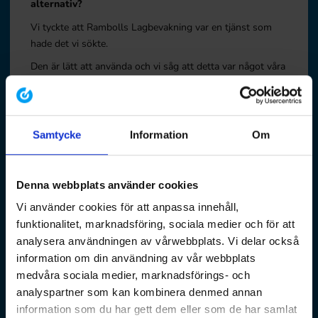
alternativ?
Vi tyckte att Rambolls Lagbevakning var en tjänst som
hade det vi sökte.
Den är lätt att använda och vi såg att detta var något våra
företag behövde och kunde behärska.
Hur upplevde ni implementeringsprocessen? (T.ex.
onboarding, utbildning, stöd)
Samtycke
Information
Om
Vi tycker att det fungerade bra!
Företagen får en länk till supporten som startar upp ett
konto till dem.
Denna webbplats använder cookies
Vi och Ramboll har löpande avstämningar och
Vi använder cookies för att anpassa innehåll,
tillsammans har vi kontinuerliga webbinarier för våra
funktionalitet, marknadsföring, sociala medier och för att
BKMA-företag.
analysera användningen av vårwebbplats. Vi delar också
information om din användning av vår webbplats
Resultat och effekt:
medvåra sociala medier, marknadsförings- och
analyspartner som kan kombinera denmed annan
information som du har gett dem eller som de har samlat
Vilka mätbara förbättringar har ni sett? (T.ex. ökad