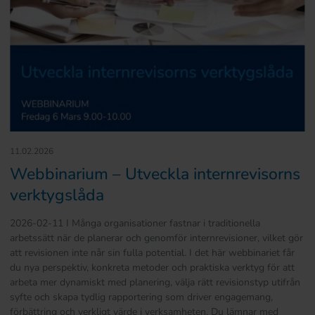
11.02.2026
Webbinarium – Utveckla internrevisorns
verktygslåda
2026-02-11 I Många organisationer fastnar i traditionella
arbetssätt när de planerar och genomför internrevisioner, vilket gör
att revisionen inte når sin fulla potential. I det här webbinariet får
du nya perspektiv, konkreta metoder och praktiska verktyg för att
arbeta mer dynamiskt med planering, välja rätt revisionstyp utifrån
syfte och skapa tydlig rapportering som driver engagemang,
förbättring och verkligt värde i verksamheten. Du lämnar med