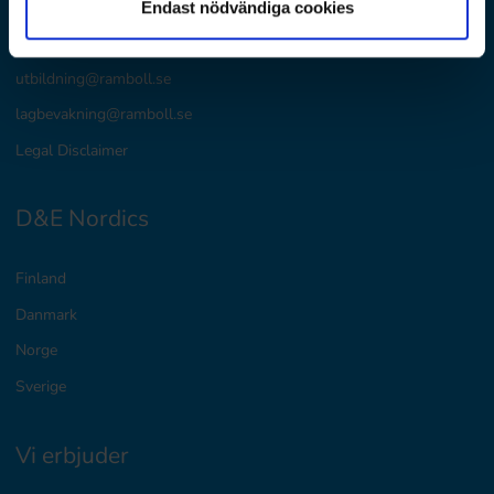
Endast nödvändiga cookies
Postadress: Box 17009
104 62 Stockholm
utbildning@ramboll.se
lagbevakning@ramboll.se
Legal Disclaimer
D&E Nordics
Finland
Danmark
Norge
Sverige
Vi erbjuder